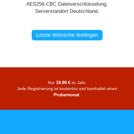
AES256-CBC Dateiverschlüsselung.
Serverstandort Deutschland.
Letzte Wünsche festlegen
19,99 €
Nur
im Jahr.
Jede Registrierung ist kostenlos und beinhaltet einen
Probemonat
.