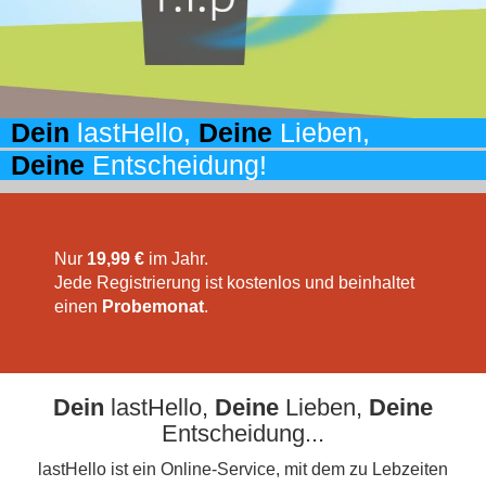
Dein
lastHello,
Deine
Lieben,
Deine
Entscheidung!
Nur
19,99 €
im Jahr.
Jede Registrierung ist kostenlos und beinhaltet
einen
Probemonat
.
Dein
lastHello,
Deine
Lieben,
Deine
Entscheidung...
lastHello ist ein Online-Service, mit dem zu Lebzeiten